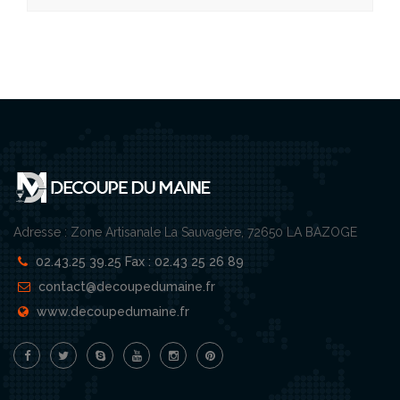
Adresse : Zone Artisanale La Sauvagère, 72650 LA BAZOGE
02.43.25 39.25 Fax : 02.43 25 26 89
contact@decoupedumaine.fr
www.decoupedumaine.fr